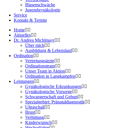
Blasenschwäche
Jugendgynäkologie
Service
Kontakt & Termin
Home
Aktuelles
Dr. Andrea Michlmayr
Über mich
Ausbildung & Lebenslauf
Ordination
Vertretungsärzte
Ordinationsteam
Unser Team in Aktion
Ordination in Langkampfen
Leistungen
Gynäkologische Erkrankungen
Gynäkologische Vorsorge
Schwangerschaft und Geburt
Spezialgebiet: Pränataldiagnostik
Ultraschall
Brust
Verhütung
Kinderwunsch
Wechseljahre