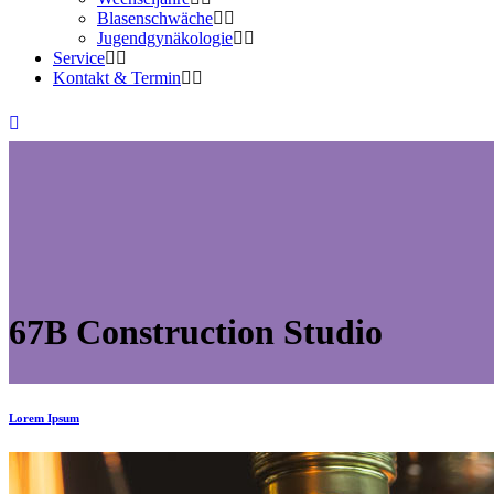
Blasenschwäche
Jugendgynäkologie
Service
Kontakt & Termin
67B Construction Studio
Lorem Ipsum