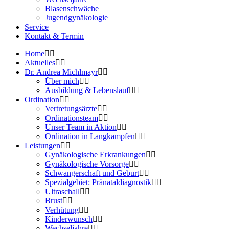
Blasenschwäche
Jugendgynäkologie
Service
Kontakt & Termin
Home
Aktuelles
Dr. Andrea Michlmayr
Über mich
Ausbildung & Lebenslauf
Ordination
Vertretungsärzte
Ordinationsteam
Unser Team in Aktion
Ordination in Langkampfen
Leistungen
Gynäkologische Erkrankungen
Gynäkologische Vorsorge
Schwangerschaft und Geburt
Spezialgebiet: Pränataldiagnostik
Ultraschall
Brust
Verhütung
Kinderwunsch
Wechseljahre