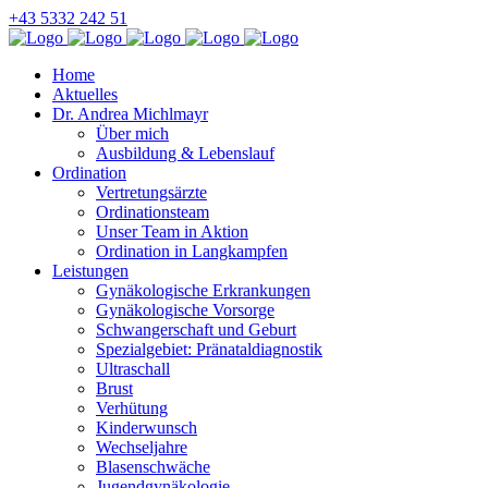
+43 5332 242 51
Home
Aktuelles
Dr. Andrea Michlmayr
Über mich
Ausbildung & Lebenslauf
Ordination
Vertretungsärzte
Ordinationsteam
Unser Team in Aktion
Ordination in Langkampfen
Leistungen
Gynäkologische Erkrankungen
Gynäkologische Vorsorge
Schwangerschaft und Geburt
Spezialgebiet: Pränataldiagnostik
Ultraschall
Brust
Verhütung
Kinderwunsch
Wechseljahre
Blasenschwäche
Jugendgynäkologie