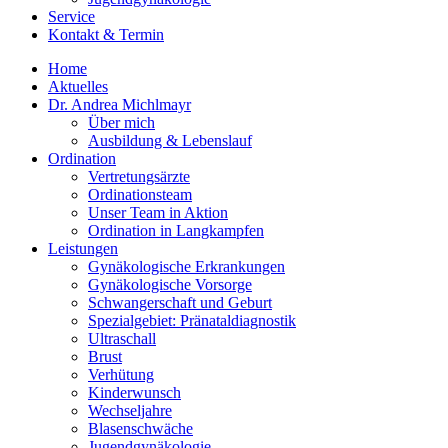
Service
Kontakt & Termin
Home
Aktuelles
Dr. Andrea Michlmayr
Über mich
Ausbildung & Lebenslauf
Ordination
Vertretungsärzte
Ordinationsteam
Unser Team in Aktion
Ordination in Langkampfen
Leistungen
Gynäkologische Erkrankungen
Gynäkologische Vorsorge
Schwangerschaft und Geburt
Spezialgebiet: Pränataldiagnostik
Ultraschall
Brust
Verhütung
Kinderwunsch
Wechseljahre
Blasenschwäche
Jugendgynäkologie