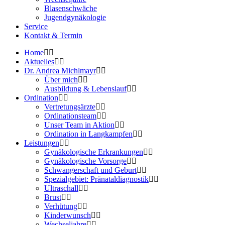
Blasenschwäche
Jugendgynäkologie
Service
Kontakt & Termin
Home
Aktuelles
Dr. Andrea Michlmayr
Über mich
Ausbildung & Lebenslauf
Ordination
Vertretungsärzte
Ordinationsteam
Unser Team in Aktion
Ordination in Langkampfen
Leistungen
Gynäkologische Erkrankungen
Gynäkologische Vorsorge
Schwangerschaft und Geburt
Spezialgebiet: Pränataldiagnostik
Ultraschall
Brust
Verhütung
Kinderwunsch
Wechseljahre